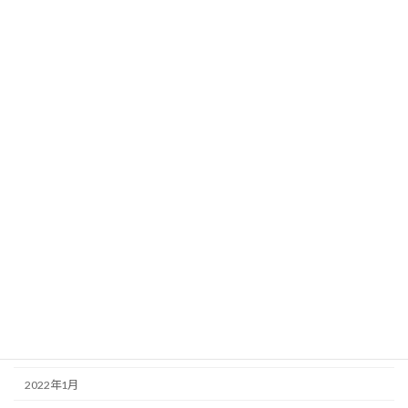
その他の症状
ちりょう院紹介
不妊治療
顔面神経麻痺
アーカイブ
2023年1月
2022年12月
2022年7月
2022年6月
2022年5月
2022年4月
2022年1月